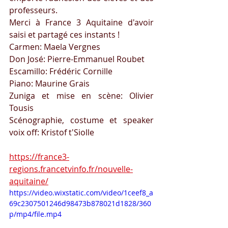
professeurs.
Merci à France 3 Aquitaine d'avoir 
saisi et partagé ces instants !
Carmen: Maela Vergnes
Don José: Pierre-Emmanuel Roubet
Escamillo: Frédéric Cornille
Piano: Maurine Grais
Zuniga et mise en scène: Olivier 
Tousis
Scénographie, costume et speaker 
voix off: Kristof t'Siolle
https://france3-
regions.francetvinfo.fr/nouvelle-
aquitaine/
https://video.wixstatic.com/video/1ceef8_a
69c2307501246d98473b878021d1828/360
p/mp4/file.mp4