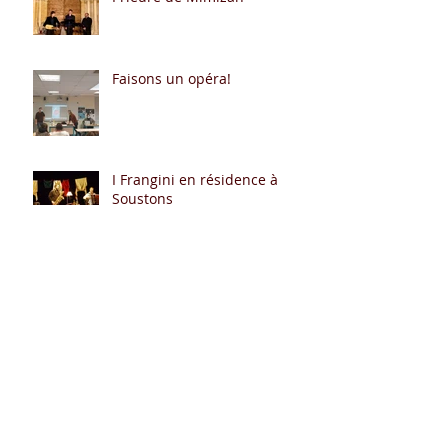
Faisons un opéra!
I Frangini en résidence à
Soustons
"Secrets de Femmes" pour le
Jeune Public
Opéra aux Fenêtres à Mont
de Marsan