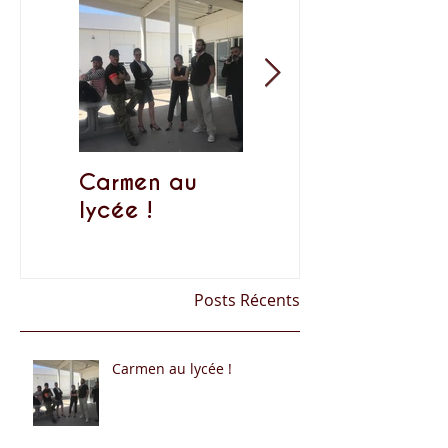
Carmen au
Rendez-vous
lycée !
Lyriques aux
Accueils de
loisirs de MACS
Posts Récents
Carmen au lycée !