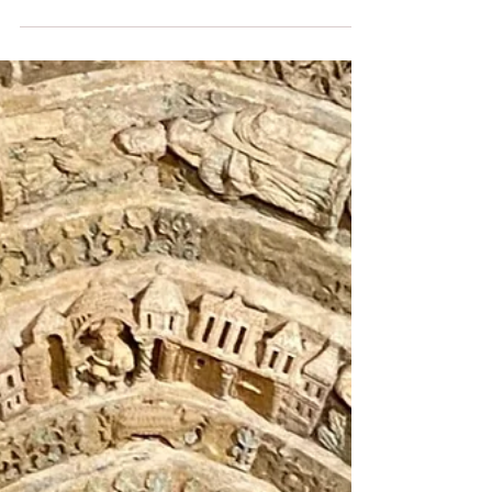
Viva l'Opéra! Et viva l'amour à
l'opéra!
Centre culturel de Léon, 19 mars 2022 Amours
interdits ou leçons de séduction, la passion a rôdé
en coulisse… Et quand le ténor et la...