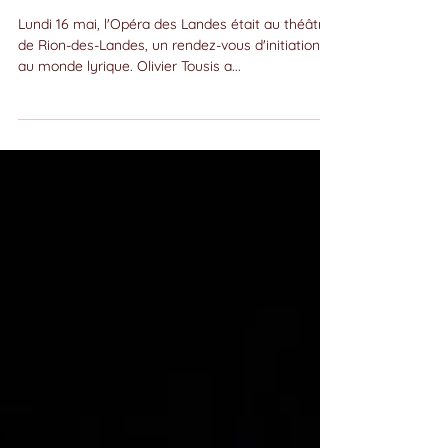
"Mon histoire de l'Opéra" à Rion-des-
Landes
Lundi 16 mai, l'Opéra des Landes était au théâtre
de Rion-des-Landes, un rendez-vous d'initiation
au monde lyrique. Olivier Tousis a...