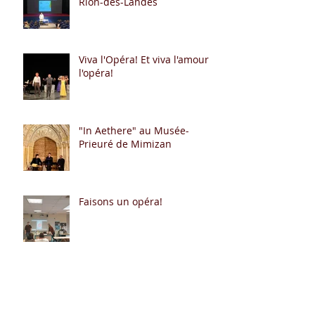
Rion-des-Landes
Viva l'Opéra! Et viva l'amour à
l'opéra!
"In Aethere" au Musée-
Prieuré de Mimizan
Faisons un opéra!
I Frangini en résidence à
Soustons