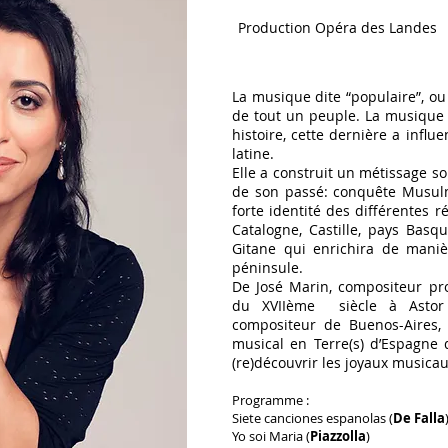
Production Opéra des Landes
La musique dite “populaire”, ou “
de tout un peuple. La musique 
histoire, cette dernière a inf
latine.
Elle a construit un métissage s
de son passé: conquête Musul
forte identité des différentes r
Catalogne, Castille, pays Bas
Gitane qui enrichira de manièr
péninsule.
De José Marin, compositeur pr
du XVIIème siècle à Astor Pi
compositeur de Buenos-Aires
musical en Terre(s) d’Espagne 
(re)découvrir les joyaux musicau
Programme :
Siete canciones espanolas (
De Falla
Yo soi Maria (
Piazzolla
)