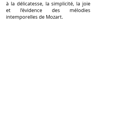
à la délicatesse, la simplicité, la joie
et l’évidence des mélodies
intemporelles de Mozart.
Opéra des Landes
Association Pour l'Art Lyrique en Aquitaine​
Pôle associatif Résano
18 Rue de Moscou
40140 SOUSTONS
Nous suivre
Mentions légales
P
olitique de confidentialité
Archives