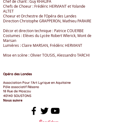
Chef de chant : Guy KHALIFA
Chefs de Choeur : Frédéric HERVIANT et Yolande
ALTET
Choeur et Orchestre de l’Opéra des Landes
Direction Christophe GRAPPERON, Mathieu PARAIRE
Décor et direction technique : Patrice COUERBE
Costumes : Elèves du Lycée Robert Wlerick, Mont de
Marsan
Lumières : Claire MARSAN, Frédéric HERVIANT
Mise en scène : Olivier TOUSIS, Alessandro TARCHI
Opéra des Landes
Association Pour l'Art Lyrique en Aquitaine​
Pôle associatif Résano
18 Rue de Moscou
40140 SOUSTONS
Nous suivre
Mentions légales
P
olitique de confidentialité